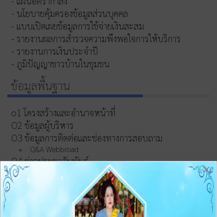
- แผนอัตรากำลัง
- นโยบายคุ้มครองข้อมูลส่วนบุคคล
- แบบเปิดเผยข้อมูลการใช้จ่ายเงินสะสม
- รายงานผลการสำรวจความพึงพอใจการให้บริการ
- รายงานการเงินประจำปี
- ภูมิปัญญาชาวบ้านในชุมชน
ข้อมูลพื้นฐาน
o1 โครงสร้างและอำนาจหน้าที่
O2 ข้อมูลผู้บริหาร
O3 ข้อมูลการติดต่อและช่องทางการสอบถาม
Q&A Webbroad
O4 ข่าวประชาสัมพันธ์
×
การบริหารงานและงบประมาณ
05 แผนยุทธศาสตร์หรือแผนพัฒนาหน่วยงาน