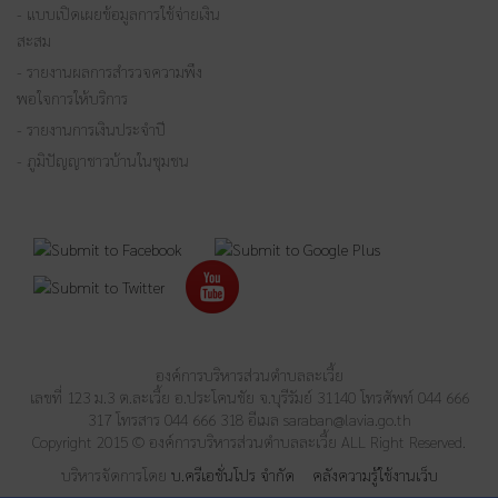
- แบบเปิดเผยข้อมูลการใช้จ่ายเงิน
สะสม
- รายงานผลการสำรวจความพึง
พอใจการให้บริการ
- รายงานการเงินประจำปี
- ภูมิปัญญาชาวบ้านในชุมชน
องค์การบริหารส่วนตำบลละเวี้ย
เลขที่ 123 ม.3 ต.ละเวี้ย อ.ประโคนชัย จ.บุรีรัมย์ 31140 โทรศัพท์ 044 666
317 โทรสาร 044 666 318 อีเมล
saraban@lavia.go.th
Copyright 2015 © องค์การบริหารส่วนตำบลละเวี้ย ALL Right Reserved.
บริหารจัดการโดย
บ.ครีเอชั่นโปร จำกัด
คลังความรู้ใช้งานเว็บ