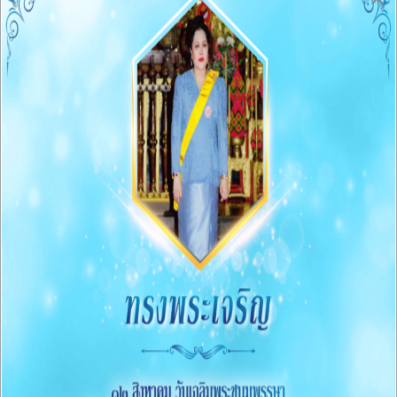
Q&A Webbroad
O4 ข่าวประชาสัมพันธ์
การบริหารงานและงบประมาณ
05 แผนยุทธศาสตร์หรือแผนพัฒนาหน่วยงาน
O6 แผนและความก้าวหน้าในการดำเนินงานและการใช้จ่าย
งบประมาณประจำปี
O7 รายงานผลการดำเนินงานประจำปี
O8 คู่มือหรือแนวทางการปฏิบัติงานของเจ้าหน้าที่
O9 คู่มือหรือแนวทางการขอรับบริการสำหรับผู้รับบริการ
หรือผู้มาติดต่อ
O10 ระบบการให้บริการผ่านช่องทางออนไลน์(E-Service)
ข้อมูลสถิติการให้บริการ
การจัดซื้อจัดจ้าง
011 สรุปผลการจัดซื้้อจัดจ้างหรือการจัดหาพัสดุรายเดือน