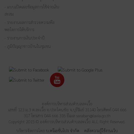
- แบบเปิดเผยข้อมูลการใช้จ่ายเงิน
สะสม
- รายงานผลการสำรวจความพึง
พอใจการให้บริการ
- รายงานการเงินประจำปี
- ภูมิปัญญาชาวบ้านในชุมชน
องค์การบริหารส่วนตำบลละเวี้ย
เลขที่ 123 ม.3 ต.ละเวี้ย อ.ประโคนชัย จ.บุรีรัมย์ 31140 โทรศัพท์ 044 666
317 โทรสาร 044 666 318 อีเมล
saraban@lavia.go.th
Copyright 2015 © องค์การบริหารส่วนตำบลละเวี้ย ALL Right Reserved.
บริหารจัดการโดย
บ.ครีเอชั่นโปร จำกัด
คลังความรู้ใช้งานเว็บ