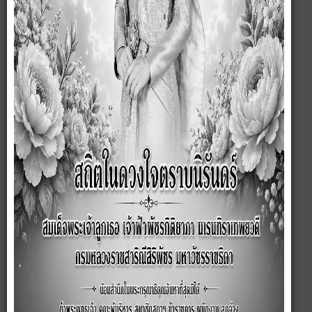
องค์การบริหารส่วนตำบลละเวี้ย
เลขที่ 123 ม.3 ต.ละเวี้ย อ.ประโคนชัย จ.บุรีรัมย์ 31140
โทรศัพท์ 044 666 317 โทรสาร 044 666 318
อีเมล
saraban@lavia.go.th