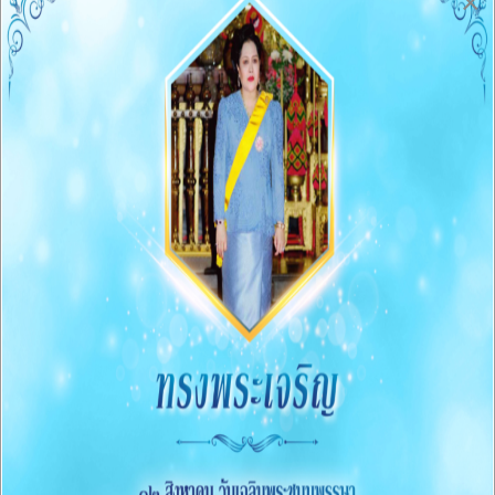
×
เกี่ยวกับหน่วยงาน
- ประวัติความเป็นมา
- สภาพและข้อมูลพื้นฐาน
- วิสัยทัศน์/พันธกิจ
- นโยบายการบริหารงาน
- ข้อบัญญัติ
- คู่มือประชาชน
- แผนอัตรากำลัง
- นโยบายคุ้มครองข้อมูลส่วนบุคคล
- แบบเปิดเผยข้อมูลการใช้จ่ายเงินสะสม
- รายงานผลการสำรวจความพึงพอใจการให้บริการ
- รายงานการเงินประจำปี
- ภูมิปัญญาชาวบ้านในชุมชน