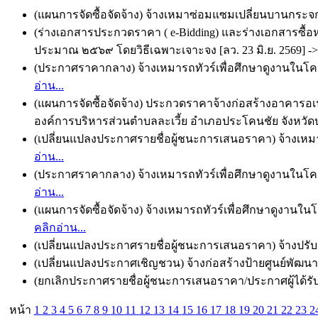
(แผนการจัดซื้อจัดจ้าง) จ้างเหมาซ่อมแซมเปลี่ยนบานกระจกพ
(ร่างเอกสารประกวดราคา ( e-Bidding) และร่างเอกสารซื้อ
ประมาณ ๒๕๖๙ โดยวิธีเฉพาะเจาะจง [ลว. 23 มิ.ย. 2569] -
(ประกาศราคากลาง) จ้างเหมารถทัวร์เพื่อศึกษาดูงานในโ
อ่าน...
(แผนการจัดซื้อจัดจ้าง) ประกวดราคาจ้างก่อสร้างอาคาร
องค์การบริหารส่วนตำบลละเวี้ย อำเภอประโคนชัย จังหวัดบุรีร
(เปลี่ยนแปลงประกาศรายชื่อผู้ชนะการเสนอราคา) จ้างเหมาซ
อ่าน...
(ประกาศราคากลาง) จ้างเหมารถทัวร์เพื่อศึกษาดูงานในโ
อ่าน...
(แผนการจัดซื้อจัดจ้าง) จ้างเหมารถทัวร์เพื่อศึกษาดูงา
คลิกอ่าน...
(เปลี่ยนแปลงประกาศรายชื่อผู้ชนะการเสนอราคา) จ้างปรับป
(เปลี่ยนแปลงประกาศเชิญชวน) จ้างก่อสร้างป้ายศูนย์พัฒนา
(ยกเลิกประกาศรายชื่อผู้ชนะการเสนอราคา/ประกาศผู้ได้รับกา
หน้า
1
2
3
4
5
6
7
8
9
10
11
12
13
14
15
16
17
18
19
20
21
22
23
2