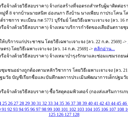
ือจ้างด้วยวิธีสอบราคา) จ้างก่อสร้างที่จอดรถสำหรับผู้มาติดต่อร
่ที่ 8 จากบ้านนายสนิท อ่องนภา ถึงบ้าน นางเพียบ กาประโคน โดย
ชการ ทะเบียน กต 5771 บุรีรัมย์ โดยวิธีเฉพาะเจาะจง [ลว. 16 ก
หรือจ้างด้วยวิธีสอบราคา) จ้างเหมาบริการกำจัดของเสียอันตรายช
ริการแก่ประชาชน โดยวิธีเฉพาะเจาะจง [ลว. 22 ก.ค. 2569] ->
ษตร) โดยวิธีเฉพาะเจาะจง [ลว. 14 ก.ค. 2569] ->
คลิกอ่าน...
รือจ้างด้วยวิธีสอบราคา) จ้างเหมาบำรุงรักษาและซ่อมแซมรถยนต์ร
ุมชนอย่างถูกต้องตามหลักวิชาการ โดยวิธีเฉพาะเจาะจง [ลว. 21 
ัย บัญชีเรียกชื่อและบันทึกผลการประเมินพัฒนาการเด็กปฐมวัยสำห
ือจ้างด้วยวิธีสอบราคา) ซื้อวัสดุคอมพิวเตอร์ (กองส่งเสริมการเก
4
25
26
27
28
29
30
31
32
33
34
35
36
37
38
39
40
41
42
43
44
45
46
0
91
92
93
94
95
96
97
98
99
100
101
102
103
104
105
106
107
108
1
125
126
127
128